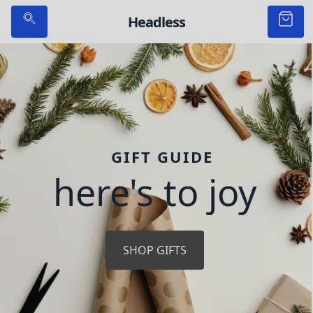
Headless
GIFT GUIDE
here's to
j
o
y
SHOP GIFTS